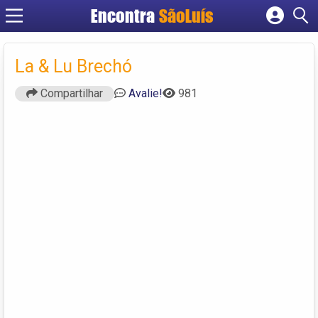
Encontra
SãoLuís
Cadastrar empresa
Fazer login
La & Lu Brechó
Criar conta
Compartilhar
Avalie!
981