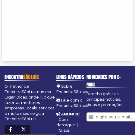
ENCONTRA
SÃOLUÍS
LINKS RÁPIDOS
NOVIDADES POR E-
MAIL
O melhor de
Sobre
EncontraSãoLuis num só
EncontraSãoLuís
Receba grátis as
lugar! Dicas, onde ir, o que
principais notícias,
Fale com o
fazer, as melhores
dicas e promoções
EncontraSãoLuís
empresas, locais, serviços
e muito mais no guia
ANUNCIE
:
EncontraSãoLuis.
Com
destaque
|
Grátis