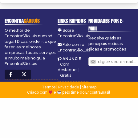
ENCONTRA
SÃOLUÍS
LINKS RÁPIDOS
NOVIDADES POR E-
MAIL
O melhor de
Sobre
EncontraSãoLuis num só
EncontraSãoLuís
Receba grátis as
lugar! Dicas, onde ir, o que
principais notícias,
Fale com o
fazer, as melhores
dicas e promoções
EncontraSãoLuís
empresas, locais, serviços
e muito mais no guia
ANUNCIE
:
EncontraSãoLuis.
Com
destaque
|
Grátis
Termos
|
Privacidade
|
Sitemap
Criado com
e
pelo time do EncontraBrasil