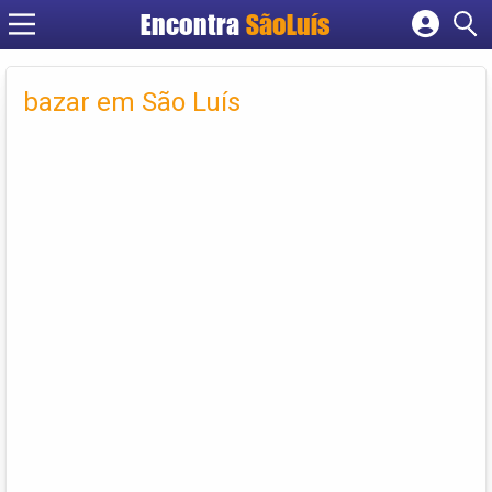
Encontra
SãoLuís
Cadastrar empresa
Fazer login
bazar em São Luís
Criar conta