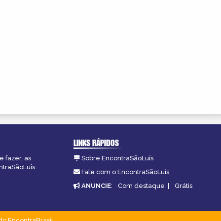
LINKS RÁPIDOS
 fazer, as
Sobre EncontraSãoLuís
ntraSãoLuis.
Fale com o EncontraSãoLuís
ANUNCIE
:
Com destaque
|
Grátis
do EncontraBrasil