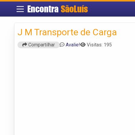
Encontra
SãoLuís
J M Transporte de Carga
Compartilhar
Avalie!
Visitas: 195