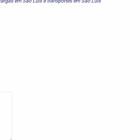
 cargas em São Luís
e
transportes em São Luís