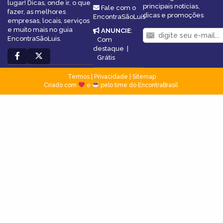
lugar! Dicas, onde ir, o que
principais notícias,
Fale com o
fazer, as melhores
dicas e promoções
EncontraSãoLuís
empresas, locais, serviços
e muito mais no guia
ANUNCIE
:
EncontraSãoLuis.
Com
destaque
|
Grátis
Termos
|
Privacidade
|
Sitemap
Criado com
e
pelo time do EncontraBrasil