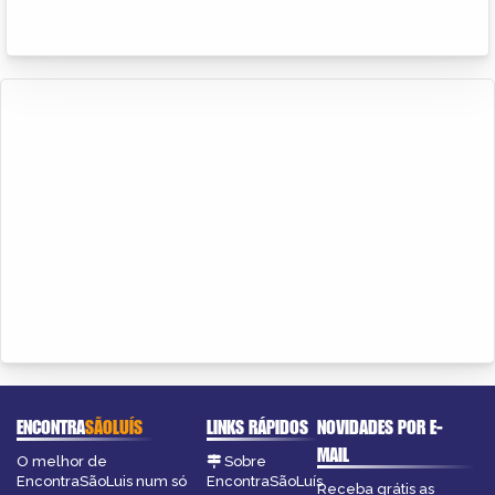
ENCONTRA
SÃOLUÍS
LINKS RÁPIDOS
NOVIDADES POR E-
MAIL
O melhor de
Sobre
EncontraSãoLuis num só
EncontraSãoLuís
Receba grátis as