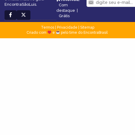
EncontraSãoLuis.
Com
destaque
|
Grátis
Termos
|
Privacidade
|
Sitemap
Criado com
e
pelo time do EncontraBrasil