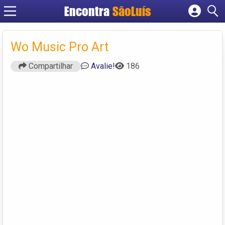
Encontra
SãoLuís
Cadastrar empresa
Fazer login
Wo Music Pro Art
Criar conta
Compartilhar
Avalie!
186