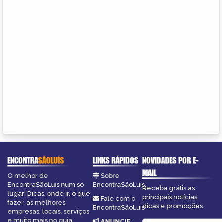
ENCONTRA
SÃOLUÍS
LINKS RÁPIDOS
NOVIDADES POR E-
MAIL
O melhor de
Sobre
EncontraSãoLuis num só
EncontraSãoLuís
Receba grátis as
lugar! Dicas, onde ir, o que
principais notícias,
Fale com o
fazer, as melhores
dicas e promoções
EncontraSãoLuís
empresas, locais, serviços
e muito mais no guia
ANUNCIE
: