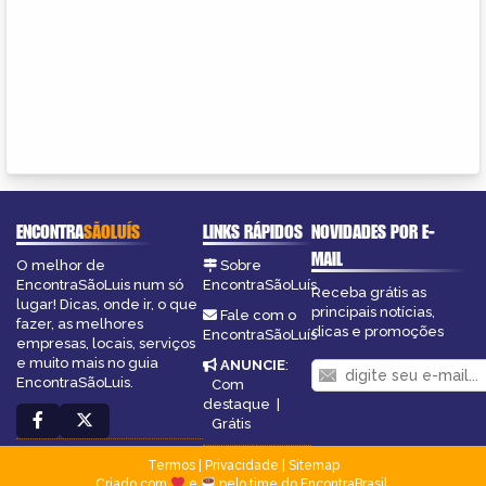
ENCONTRA
SÃOLUÍS
LINKS RÁPIDOS
NOVIDADES POR E-
MAIL
O melhor de
Sobre
EncontraSãoLuis num só
EncontraSãoLuís
Receba grátis as
lugar! Dicas, onde ir, o que
principais notícias,
Fale com o
fazer, as melhores
dicas e promoções
EncontraSãoLuís
empresas, locais, serviços
e muito mais no guia
ANUNCIE
:
EncontraSãoLuis.
Com
destaque
|
Grátis
Termos
|
Privacidade
|
Sitemap
Criado com
e
pelo time do EncontraBrasil