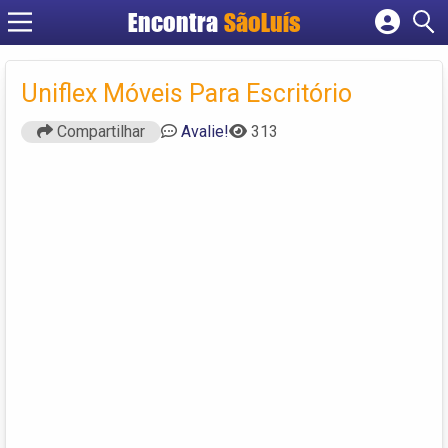
Encontra
SãoLuís
Cadastrar empresa
Fazer login
Uniflex Móveis Para Escritório
Criar conta
Compartilhar
Avalie!
313