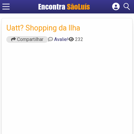
Encontra
SãoLuís
Cadastrar empresa
Fazer login
Uatt? Shopping da Ilha
Criar conta
Compartilhar
Avalie!
232