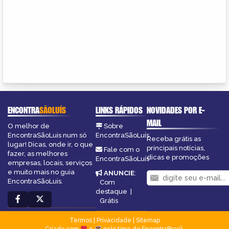
ENCONTRA
SÃOLUÍS
LINKS RÁPIDOS
NOVIDADES POR E-
MAIL
O melhor de
Sobre
EncontraSãoLuis num só
EncontraSãoLuís
Receba grátis as
lugar! Dicas, onde ir, o que
principais notícias,
Fale com o
fazer, as melhores
dicas e promoções
EncontraSãoLuís
empresas, locais, serviços
e muito mais no guia
ANUNCIE
:
EncontraSãoLuis.
Com
destaque
|
Grátis
Termos
|
Privacidade
|
Sitemap
Criado com
e
pelo time do EncontraBrasil