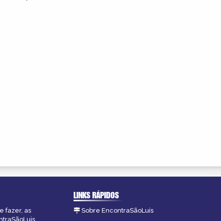
LINKS RÁPIDOS
 fazer, as
Sobre EncontraSãoLuís
ntraSãoLuis.