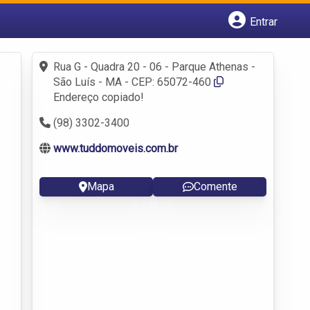
Entrar
Cadastrar empresa
Fazer login
Rua G - Quadra 20 - 06 - Parque Athenas -
Criar conta
São Luís - MA - CEP: 65072-460
Endereço copiado!
(98) 3302-3400
www.tuddomoveis.com.br
Mapa
Comente