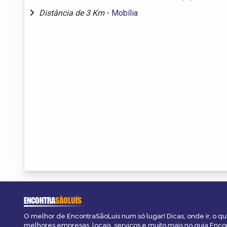
Distância de 3 Km
-
Mobília
ENCONTRA
SÃOLUÍS
O melhor de EncontraSãoLuis num só lugar! Dicas, onde ir, o que
melhores empresas, locais, serviços e muito mais no guia Enco