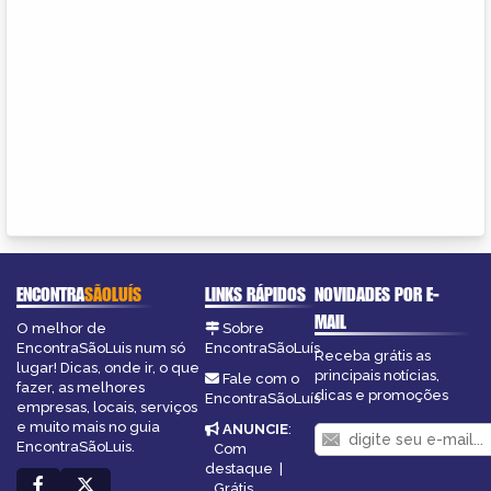
ENCONTRA
SÃOLUÍS
LINKS RÁPIDOS
NOVIDADES POR E-
MAIL
O melhor de
Sobre
EncontraSãoLuis num só
EncontraSãoLuís
Receba grátis as
lugar! Dicas, onde ir, o que
principais notícias,
Fale com o
fazer, as melhores
dicas e promoções
EncontraSãoLuís
empresas, locais, serviços
e muito mais no guia
ANUNCIE
:
EncontraSãoLuis.
Com
destaque
|
Grátis