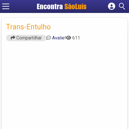
Encontra
SãoLuís
Cadastrar empresa
Fazer login
Trans-Entulho
Criar conta
Compartilhar
Avalie!
611