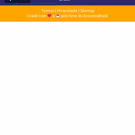
Termos
|
Privacidade
|
Sitemap
Criado com
e
pelo time do EncontraBrasil