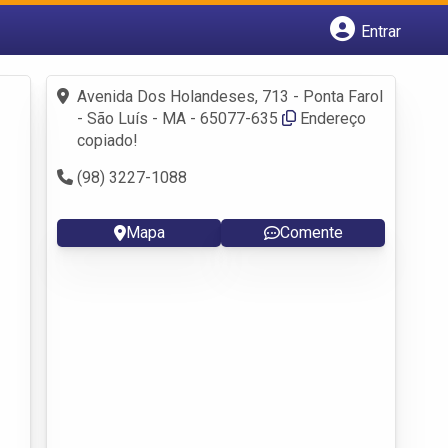
Entrar
Cadastrar empresa
Fazer login
Avenida Dos Holandeses, 713 - Ponta Farol
Criar conta
- São Luís - MA - 65077-635
Endereço
copiado!
(98) 3227-1088
Mapa
Comente