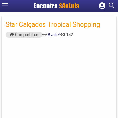
Encontra
SãoLuís
Cadastrar empresa
Fazer login
Star Calçados Tropical Shopping
Criar conta
Compartilhar
Avalie!
142