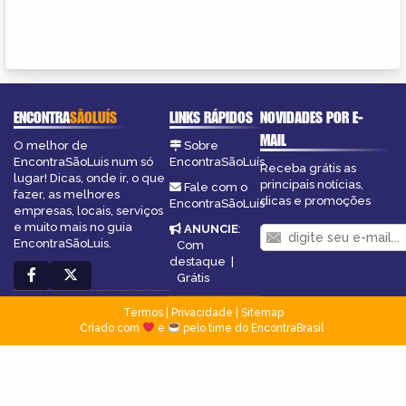
ENCONTRA
SÃOLUÍS
LINKS RÁPIDOS
NOVIDADES POR E-
MAIL
O melhor de
Sobre
EncontraSãoLuis num só
EncontraSãoLuís
Receba grátis as
lugar! Dicas, onde ir, o que
principais notícias,
Fale com o
fazer, as melhores
dicas e promoções
EncontraSãoLuís
empresas, locais, serviços
e muito mais no guia
ANUNCIE
:
EncontraSãoLuis.
Com
destaque
|
Grátis
Termos
|
Privacidade
|
Sitemap
Criado com
e
pelo time do EncontraBrasil