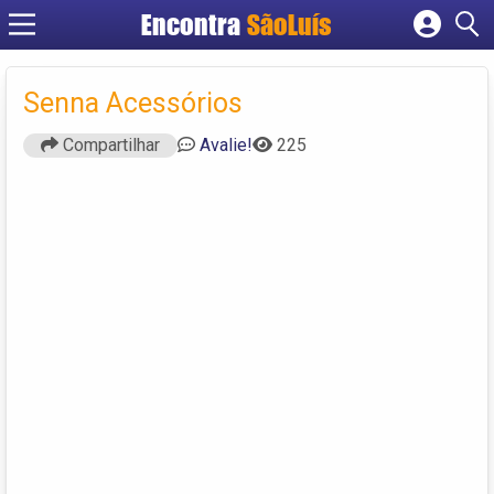
Encontra
SãoLuís
Cadastrar empresa
Fazer login
Senna Acessórios
Criar conta
Compartilhar
Avalie!
225