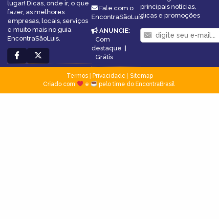
lugar! Dicas, onde ir, o que
principais notícias,
Fale com o
fazer, as melhores
dicas e promoções
EncontraSãoLuís
empresas, locais, serviços
e muito mais no guia
ANUNCIE
:
EncontraSãoLuis.
Com
destaque
|
Grátis
Termos
|
Privacidade
|
Sitemap
Criado com
e
pelo time do EncontraBrasil