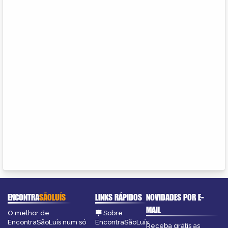
ENCONTRA
SÃOLUÍS
LINKS RÁPIDOS
NOVIDADES POR E-
MAIL
O melhor de
Sobre
EncontraSãoLuis num só
EncontraSãoLuís
Receba grátis as