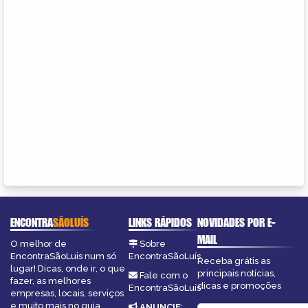
ENCONTRA
SÃOLUÍS
LINKS RÁPIDOS
NOVIDADES POR E-
MAIL
O melhor de
Sobre
EncontraSãoLuis num só
EncontraSãoLuís
Receba grátis as
lugar! Dicas, onde ir, o que
principais notícias,
Fale com o
fazer, as melhores
dicas e promoções
EncontraSãoLuís
empresas, locais, serviços
e muito mais no guia
ANUNCIE
: