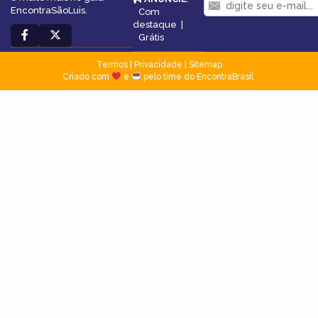
EncontraSãoLuis.
Com
destaque
|
Grátis
Termos
|
Privacidade
|
Sitemap
Criado com
e
pelo time do EncontraBrasil