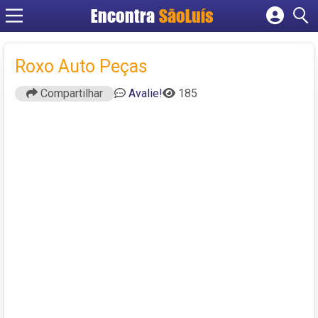
Encontra
SãoLuís
Cadastrar empresa
Fazer login
Roxo Auto Peças
Criar conta
Compartilhar
Avalie!
185