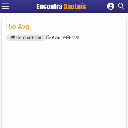
Encontra
SãoLuís
Cadastrar empresa
Fazer login
Rio Ave
Criar conta
Compartilhar
Avalie!
192