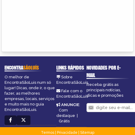
ENCONTRA
SÃOLUÍS
LINKS RÁPIDOS
NOVIDADES POR E-
MAIL
O melhor de
Sobre
EncontraSãoLuis num só
EncontraSãoLuís
Receba grátis as
lugar! Dicas, onde ir, o que
principais notícias,
Fale com o
fazer, as melhores
dicas e promoções
EncontraSãoLuís
empresas, locais, serviços
e muito mais no guia
ANUNCIE
:
EncontraSãoLuis.
Com
destaque
|
Grátis
Termos
|
Privacidade
|
Sitemap