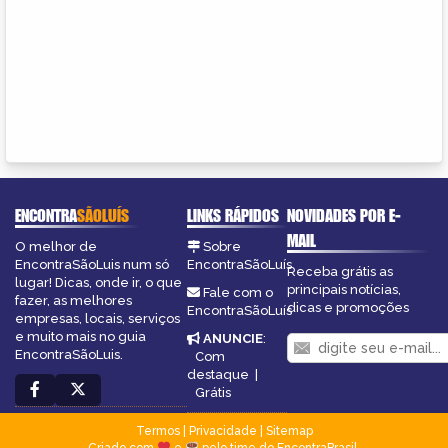
ENCONTRA
SÃOLUÍS
LINKS RÁPIDOS
NOVIDADES POR E-
MAIL
O melhor de
Sobre
EncontraSãoLuis num só
EncontraSãoLuís
Receba grátis as
lugar! Dicas, onde ir, o que
principais notícias,
Fale com o
fazer, as melhores
dicas e promoções
EncontraSãoLuís
empresas, locais, serviços
e muito mais no guia
ANUNCIE
:
EncontraSãoLuis.
Com
destaque
|
Grátis
Termos
|
Privacidade
|
Sitemap
Criado com
e
pelo time do EncontraBrasil