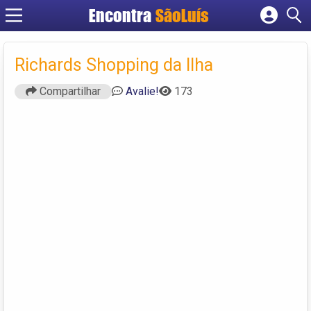
Encontra
SãoLuís
Cadastrar empresa
Fazer login
Richards Shopping da Ilha
Criar conta
Compartilhar
Avalie!
173