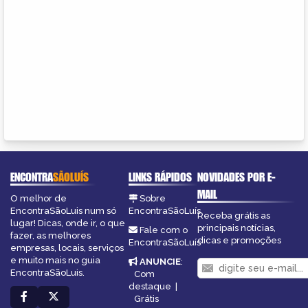
ENCONTRA
SÃOLUÍS
LINKS RÁPIDOS
NOVIDADES POR E-
MAIL
O melhor de
Sobre
EncontraSãoLuis num só
EncontraSãoLuís
Receba grátis as
lugar! Dicas, onde ir, o que
principais notícias,
Fale com o
fazer, as melhores
dicas e promoções
EncontraSãoLuís
empresas, locais, serviços
e muito mais no guia
ANUNCIE
:
EncontraSãoLuis.
Com
destaque
|
Grátis