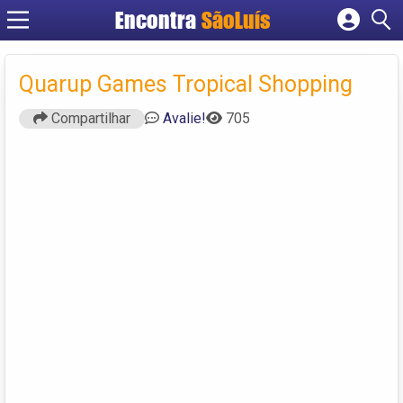
Encontra
SãoLuís
Cadastrar empresa
Fazer login
Quarup Games Tropical Shopping
Criar conta
Compartilhar
Avalie!
705