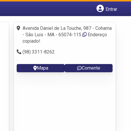
Entrar
Cadastrar empresa
Fazer login
Avenida Daniel de La Touche, 987 - Cohama
Criar conta
- São Luis - MA - 65074-115
Endereço
copiado!
(98) 3311-8262
Mapa
Comente