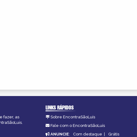
LINKS RÁPIDOS
 fazer, as
Sobre EncontraSãoLuís
ntraSãoLuis.
Fale com o EncontraSãoLuís
ANUNCIE
:
Com destaque
|
Grátis