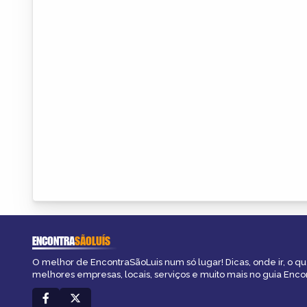
ENCONTRA
SÃOLUÍS
O melhor de EncontraSãoLuis num só lugar! Dicas, onde ir, o que
melhores empresas, locais, serviços e muito mais no guia Enco