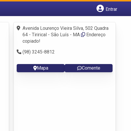
Entrar
Cadastrar empresa
Fazer login
Avenida Lourenço Vieira Silva, 502 Quadra
Criar conta
64 - Tirirical - São Luís - MA
Endereço
copiado!
(98) 3245-8812
Mapa
Comente