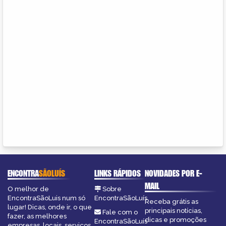
ENCONTRA
SÃOLUÍS
LINKS RÁPIDOS
NOVIDADES POR E-
MAIL
O melhor de
Sobre
EncontraSãoLuis num só
EncontraSãoLuís
Receba grátis as
lugar! Dicas, onde ir, o que
principais notícias,
Fale com o
fazer, as melhores
dicas e promoções
EncontraSãoLuís
empresas, locais, serviços