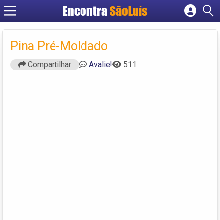
Encontra
SãoLuís
Cadastrar empresa
Fazer login
Pina Pré-Moldado
Criar conta
Compartilhar
Avalie!
511