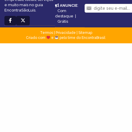
e muito mais no guia
ANUNCIE
:
EncontraSãoLuis.
Com
destaque
|
Grátis
Termos
|
Privacidade
|
Sitemap
Criado com
e
pelo time do EncontraBrasil