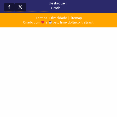
destaque
|
Grátis
Termos
|
Privacidade
|
Sitemap
Criado com
e
pelo time do EncontraBrasil