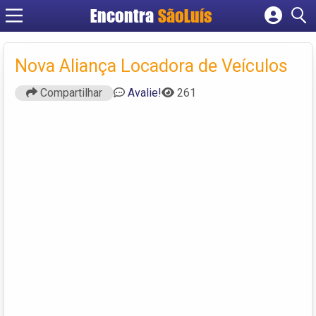
Encontra
SãoLuís
Cadastrar empresa
Fazer login
Nova Aliança Locadora de Veículos
Criar conta
Compartilhar
Avalie!
261