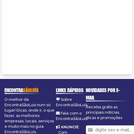
ENCONTRA
SÃOLUÍS
LINKS RÁPIDOS
NOVIDADES POR E-
MAIL
O melhor de
Sobre
EncontraSãoLuis num só
EncontraSãoLuís
Receba grátis as
lugar! Dicas, onde ir, o que
principais notícias,
Fale com o
fazer, as melhores
dicas e promoções
EncontraSãoLuís
empresas, locais, serviços
e muito mais no guia
ANUNCIE
:
EncontraSãoLuis.
Com