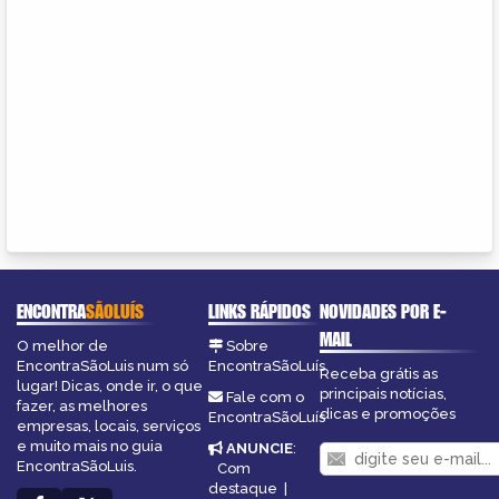
ENCONTRA
SÃOLUÍS
LINKS RÁPIDOS
NOVIDADES POR E-
MAIL
O melhor de
Sobre
EncontraSãoLuis num só
EncontraSãoLuís
Receba grátis as
lugar! Dicas, onde ir, o que
principais notícias,
Fale com o
fazer, as melhores
dicas e promoções
EncontraSãoLuís
empresas, locais, serviços
e muito mais no guia
ANUNCIE
:
EncontraSãoLuis.
Com
destaque
|