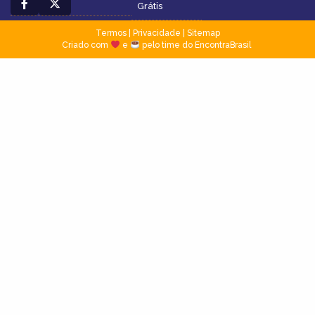
Grátis
Termos
|
Privacidade
|
Sitemap
Criado com
e
pelo time do EncontraBrasil