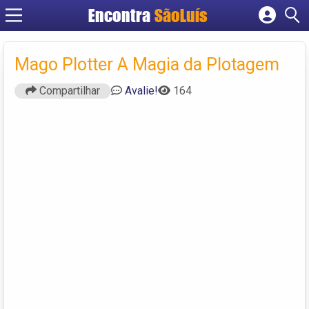
Encontra
SãoLuís
Cadastrar empresa
Fazer login
Mago Plotter A Magia da Plotagem
Criar conta
Compartilhar
Avalie!
164