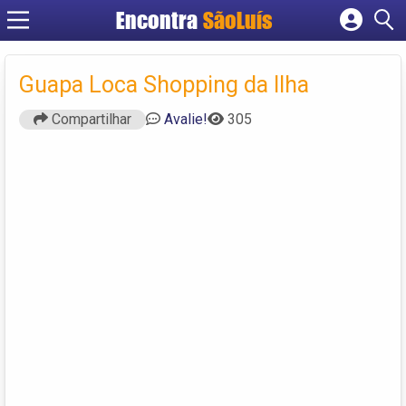
Encontra
SãoLuís
Cadastrar empresa
Fazer login
Guapa Loca Shopping da Ilha
Criar conta
Compartilhar
Avalie!
305