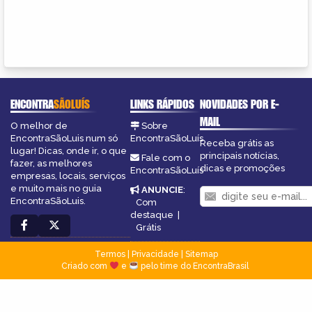
ENCONTRA
SÃOLUÍS
LINKS RÁPIDOS
NOVIDADES POR E-
MAIL
O melhor de
Sobre
EncontraSãoLuis num só
EncontraSãoLuís
Receba grátis as
lugar! Dicas, onde ir, o que
principais notícias,
Fale com o
fazer, as melhores
dicas e promoções
EncontraSãoLuís
empresas, locais, serviços
e muito mais no guia
ANUNCIE
:
EncontraSãoLuis.
Com
destaque
|
Grátis
Termos
|
Privacidade
|
Sitemap
Criado com
e
pelo time do EncontraBrasil