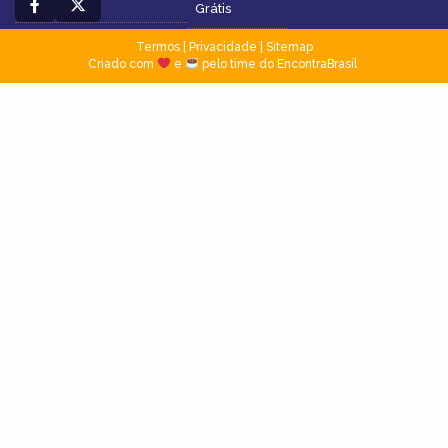
Grátis
Termos
|
Privacidade
|
Sitemap
Criado com
e
pelo time do EncontraBrasil