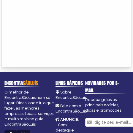
ENCONTRA
SÃOLUÍS
LINKS RÁPIDOS
NOVIDADES POR E-
MAIL
O melhor de
Sobre
EncontraSãoLuis num só
EncontraSãoLuís
Receba grátis as
lugar! Dicas, onde ir, o que
principais notícias,
Fale com o
fazer, as melhores
dicas e promoções
EncontraSãoLuís
empresas, locais, serviços
e muito mais no guia
ANUNCIE
:
EncontraSãoLuis.
Com
destaque
|