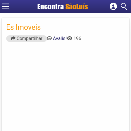
Encontra
SãoLuís
Cadastrar empresa
Fazer login
Es Imoveis
Criar conta
Compartilhar
Avalie!
196