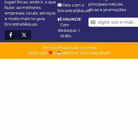
lugar! Dicas, onde ir, o que
principais notícias,
Fale com o
fazer, as melhores
dicas e promoções
EncontraSãoLuís
empresas, locais, serviços
e muito mais no guia
ANUNCIE
:
EncontraSãoLuis.
Com
destaque
|
Grátis
Termos
|
Privacidade
|
Sitemap
Criado com
e
pelo time do EncontraBrasil