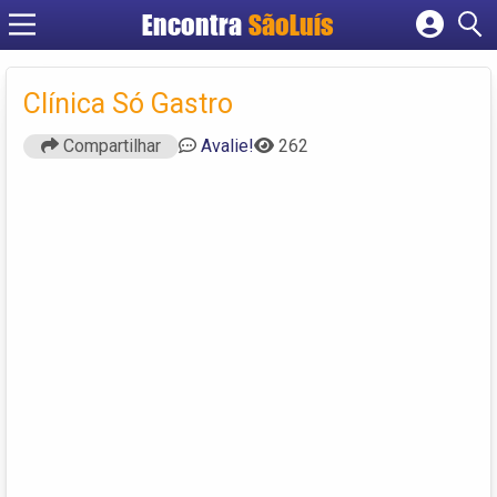
Encontra
SãoLuís
Cadastrar empresa
Fazer login
Clínica Só Gastro
Criar conta
Compartilhar
Avalie!
262