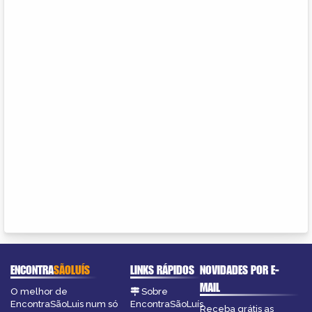
ENCONTRA
SÃOLUÍS
LINKS RÁPIDOS
NOVIDADES POR E-
MAIL
O melhor de
Sobre
EncontraSãoLuis num só
EncontraSãoLuís
Receba grátis as