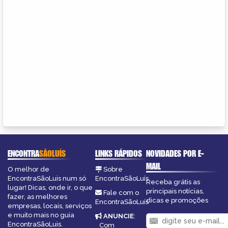
ENCONTRA
SÃOLUÍS
LINKS RÁPIDOS
NOVIDADES POR E-
MAIL
O melhor de
Sobre
EncontraSãoLuis num só
EncontraSãoLuís
Receba grátis as
lugar! Dicas, onde ir, o que
principais notícias,
Fale com o
fazer, as melhores
dicas e promoções
EncontraSãoLuís
empresas, locais, serviços
e muito mais no guia
ANUNCIE
:
EncontraSãoLuis.
Com