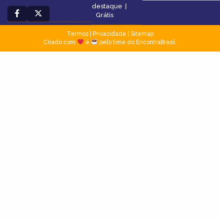
destaque
|
Grátis
Termos
|
Privacidade
|
Sitemap
Criado com
e
pelo time do EncontraBrasil