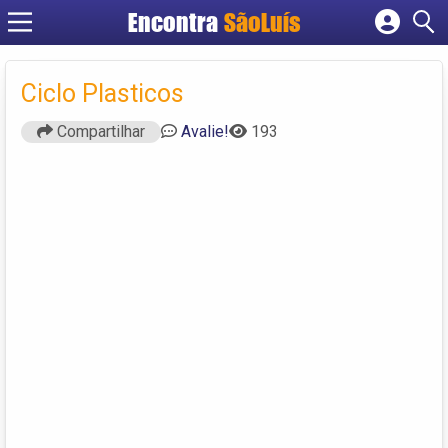
Encontra
SãoLuís
Cadastrar empresa
Fazer login
Ciclo Plasticos
Criar conta
Compartilhar
Avalie!
193