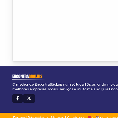
ENCONTRA
SÃOLUÍS
O melhor de EncontraSãoLuis num só lugar! Dicas, onde ir, o que
melhores empresas, locais, serviços e muito mais no guia Enco
Termos
|
Privacidade
|
Sitemap
Criado com
e
pelo time 