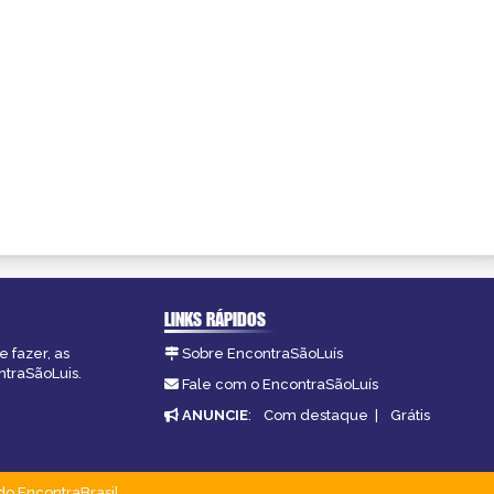
LINKS RÁPIDOS
 fazer, as
Sobre EncontraSãoLuís
ntraSãoLuis.
Fale com o EncontraSãoLuís
ANUNCIE
:
Com destaque
|
Grátis
do EncontraBrasil