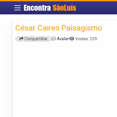
Encontra
SãoLuís
César Caires Paisagismo
Compartilhar
Avalie!
Visitas: 239