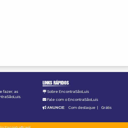
LINKS RÁPIDOS
 fazer, as
Sobre EncontraSãoLuís
ntraSãoLuis.
Fale com o EncontraSãoLuís
ANUNCIE
:
Com destaque
|
Grátis
do EncontraBrasil