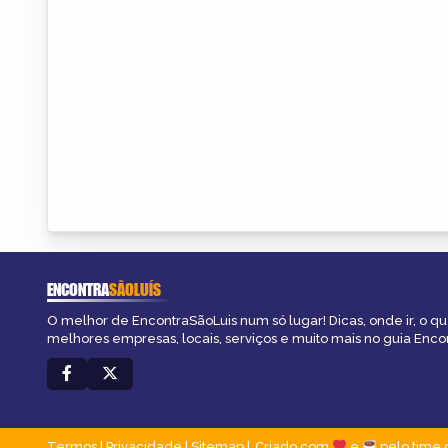
ENCONTRA
SÃOLUÍS
O melhor de EncontraSãoLuis num só lugar! Dicas, onde ir, o que
melhores empresas, locais, serviços e muito mais no guia Enco
Termos
|
Privacidade
|
Sitemap
Criado com
e
pelo time 