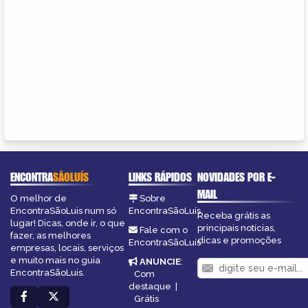
ENCONTRA
SÃOLUÍS
LINKS RÁPIDOS
NOVIDADES POR E-
MAIL
O melhor de
Sobre
EncontraSãoLuis num só
EncontraSãoLuís
Receba grátis as
lugar! Dicas, onde ir, o que
principais notícias,
Fale com o
fazer, as melhores
dicas e promoções
EncontraSãoLuís
empresas, locais, serviços
e muito mais no guia
ANUNCIE
:
EncontraSãoLuis.
Com
destaque
|
Grátis