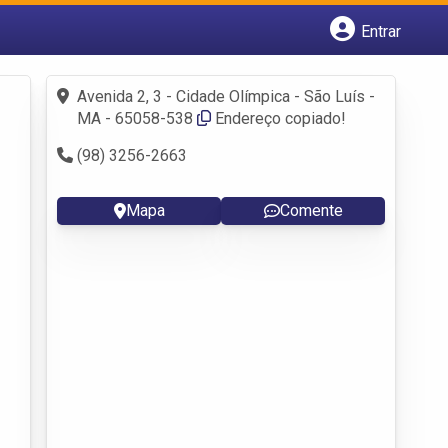
Entrar
Cadastrar empresa
Fazer login
Avenida 2, 3 - Cidade Olímpica - São Luís -
Criar conta
MA - 65058-538
Endereço copiado!
(98) 3256-2663
Mapa
Comente