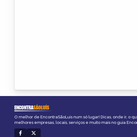
ENCONTRA
SÃOLUÍS
O melhor de EncontraSãoLuis num só lugar! Dicas, onde ir, o que
melhores empresas, locais, serviços e muito mais no guia Enco