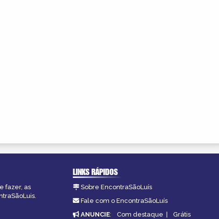
LINKS RÁPIDOS
 fazer, as
Sobre EncontraSãoLuís
ntraSãoLuis.
Fale com o EncontraSãoLuís
ANUNCIE
:
Com destaque
|
Grátis