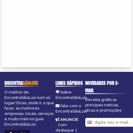
ENCONTRA
SÃOLUÍS
LINKS RÁPIDOS
NOVIDADES POR E-
MAIL
O melhor de
Sobre
EncontraSãoLuis num só
EncontraSãoLuís
Receba grátis as
lugar! Dicas, onde ir, o que
principais notícias,
Fale com o
fazer, as melhores
dicas e promoções
EncontraSãoLuís
empresas, locais, serviços
e muito mais no guia
ANUNCIE
:
EncontraSãoLuis.
Com
destaque
|