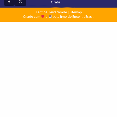
Grátis
Termos
|
Privacidade
|
Sitemap
Criado com
e
pelo time do EncontraBrasil