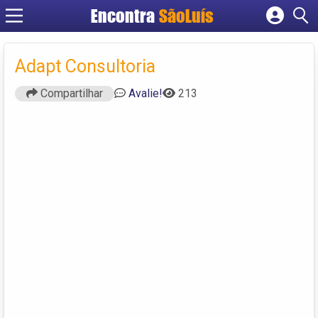
Encontra
SãoLuís
Cadastrar empresa
Fazer login
Adapt Consultoria
Criar conta
Compartilhar
Avalie!
213