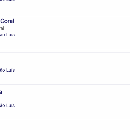
 Coral
al
ão Luís
ão Luís
s
ão Luís