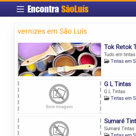
Encontra
SãoLuís
vernizes em São Luís
Tok Retok T
Tudo em tinta
Tintas em S
G L Tintas
G L Tintas
Tintas em S
Sumaré Tint
Sumaré Tintas 
Tintas em S