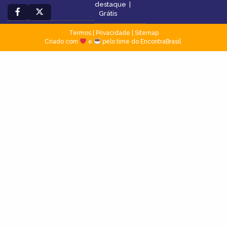
destaque
|
Grátis
Termos
|
Privacidade
|
Sitemap
Criado com
e
pelo time do EncontraBrasil