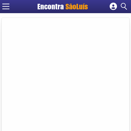
Encontra
SãoLuís
Cadastrar empresa
Fazer login
Criar conta