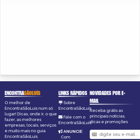
ENCONTRA
SÃOLUÍS
LINKS RÁPIDOS
NOVIDADES POR E-
MAIL
O melhor de
Sobre
EncontraSãoLuis num só
EncontraSãoLuís
Receba grátis as
lugar! Dicas, onde ir, o que
principais notícias,
Fale com o
fazer, as melhores
dicas e promoções
EncontraSãoLuís
empresas, locais, serviços
e muito mais no guia
ANUNCIE
:
EncontraSãoLuis.
Com