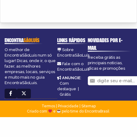
ENCONTRA
SÃOLUÍS
LINKS RÁPIDOS
NOVIDADES POR E-
MAIL
O melhor de
Sobre
EncontraSãoLuis num só
EncontraSãoLuís
Receba grátis as
lugar! Dicas, onde ir, o que
principais notícias,
Fale com o
fazer, as melhores
dicas e promoções
EncontraSãoLuís
empresas, locais, serviços
e muito mais no guia
ANUNCIE
:
EncontraSãoLuis.
Com
destaque
|
Grátis
Termos
|
Privacidade
|
Sitemap
Criado com
e
pelo time do EncontraBrasil