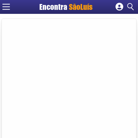
Encontra
SãoLuís
Cadastrar empresa
Fazer login
Criar conta