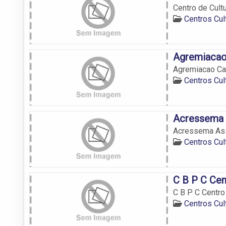
Centro de Cult
Centros Cul
Agremiacao 
Agremiacao Car
Centros Cul
Acressema 
Acressema Ass
Centros Cul
C B P C Cen
C B P C Centro
Centros Cul