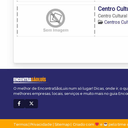
Centro Cultu
Centro Cultural
Centros Cul
ENCONTRA
SÃOLUÍS
O melhor de EncontraSãoLuis num só lugar! Dicas, onde ir, o que
melhores empresas, locais, serviços e muito mais no guia Enco
Termos
|
Privacidade
|
Sitemap
Criado com
e
pelo time 