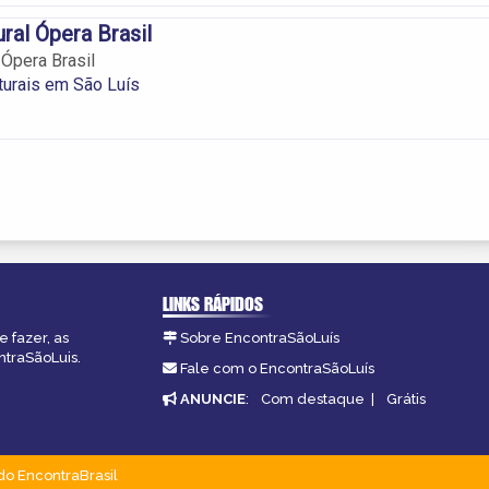
ral Ópera Brasil
 Ópera Brasil
turais em São Luís
LINKS RÁPIDOS
 fazer, as
Sobre EncontraSãoLuís
ntraSãoLuis.
Fale com o EncontraSãoLuís
ANUNCIE
:
Com destaque
|
Grátis
do EncontraBrasil