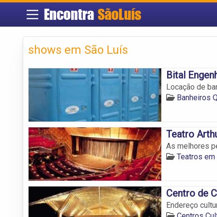
Encontra
SãoLuís
shows em São Luís
Bital Engenh
Locação de ban
Banheiros 
Teatro Art
As melhores p
Teatros em
Centro de C
Endereço cultu
Centros Cul