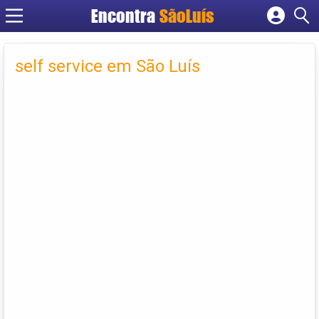
Encontra
SãoLuís
Cadastrar empresa
Fazer login
self service em São Luís
Criar conta