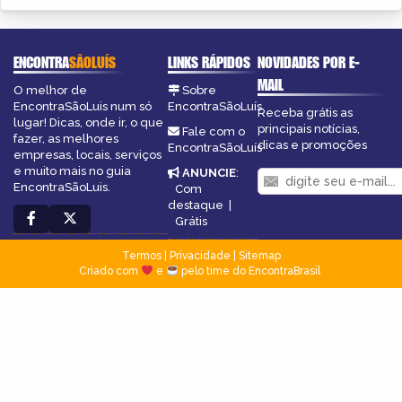
ENCONTRA
SÃOLUÍS
LINKS RÁPIDOS
NOVIDADES POR E-
MAIL
O melhor de
Sobre
EncontraSãoLuis num só
EncontraSãoLuís
Receba grátis as
lugar! Dicas, onde ir, o que
principais notícias,
Fale com o
fazer, as melhores
dicas e promoções
EncontraSãoLuís
empresas, locais, serviços
e muito mais no guia
ANUNCIE
:
EncontraSãoLuis.
Com
destaque
|
Grátis
Termos
|
Privacidade
|
Sitemap
Criado com
e
pelo time do EncontraBrasil