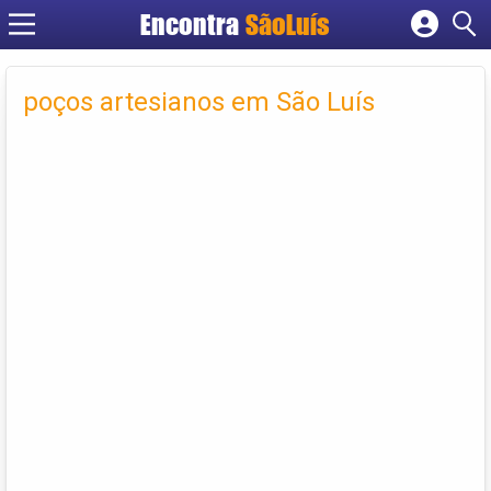
Encontra
SãoLuís
Cadastrar empresa
Fazer login
poços artesianos em São Luís
Criar conta