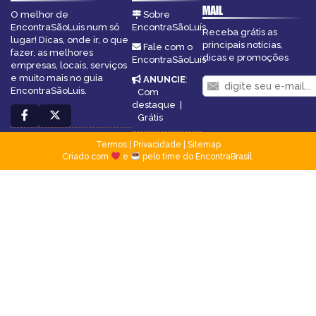
MAIL
O melhor de
Sobre
EncontraSãoLuis num só
EncontraSãoLuís
Receba grátis as
lugar! Dicas, onde ir, o que
principais notícias,
Fale com o
fazer, as melhores
dicas e promoções
EncontraSãoLuís
empresas, locais, serviços
e muito mais no guia
ANUNCIE
:
EncontraSãoLuis.
Com
destaque
|
Grátis
Termos
|
Privacidade
|
Sitemap
Criado com
e
pelo time do EncontraBrasil