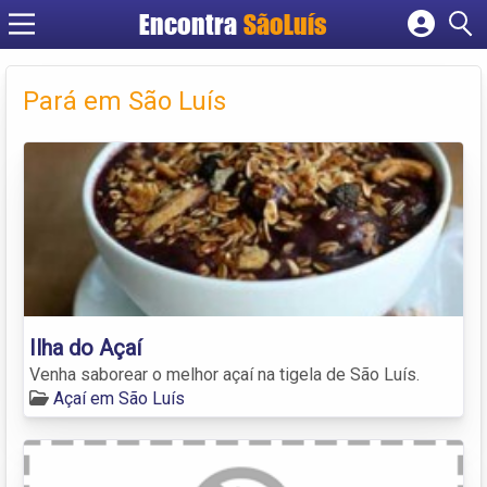
Encontra
SãoLuís
Cadastrar empresa
Fazer login
Pará em São Luís
Criar conta
Ilha do Açaí
Venha saborear o melhor açaí na tigela de São Luís.
Açaí em São Luís