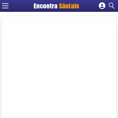
Encontra
SãoLuís
Cadastrar empresa
Fazer login
Criar conta