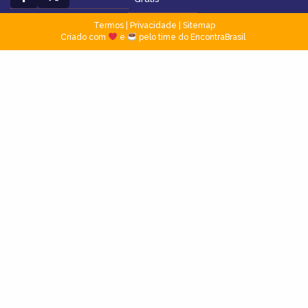
Termos
|
Privacidade
|
Sitemap
Criado com
e
pelo time do EncontraBrasil