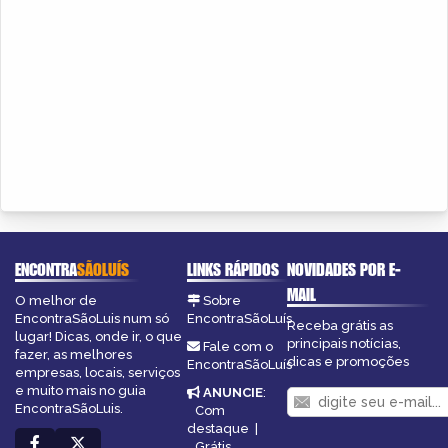
ENCONTRA
SÃOLUÍS
LINKS RÁPIDOS
NOVIDADES POR E-
MAIL
O melhor de
Sobre
EncontraSãoLuis num só
EncontraSãoLuís
Receba grátis as
lugar! Dicas, onde ir, o que
principais notícias,
Fale com o
fazer, as melhores
dicas e promoções
EncontraSãoLuís
empresas, locais, serviços
e muito mais no guia
ANUNCIE
:
EncontraSãoLuis.
Com
destaque
|
Grátis