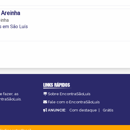
 Areinha
inha
s em São Luís
LINKS RÁPIDOS
 fazer, as
Sobre EncontraSãoLuís
ntraSãoLuis.
Fale com o EncontraSãoLuís
ANUNCIE
:
Com destaque
|
Grátis