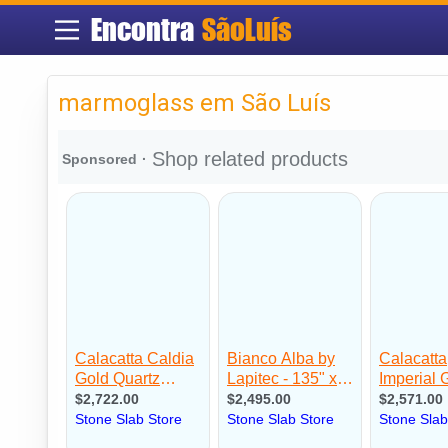
Encontra
SãoLuís
marmoglass em São Luís