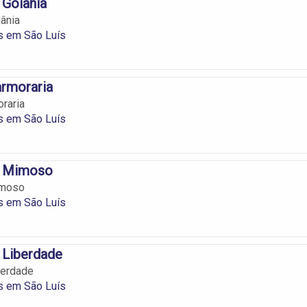
 Goiânia
ânia
s em São Luís
armoraria
raria
s em São Luís
a Mimoso
imoso
s em São Luís
 Liberdade
berdade
s em São Luís