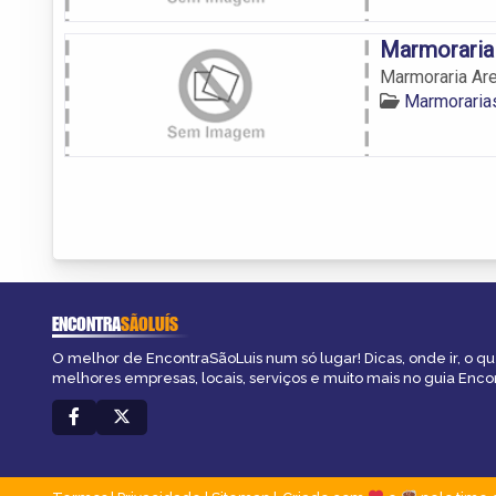
Marmoraria
Marmoraria Are
Marmoraria
ENCONTRA
SÃOLUÍS
O melhor de EncontraSãoLuis num só lugar! Dicas, onde ir, o que
melhores empresas, locais, serviços e muito mais no guia Enco