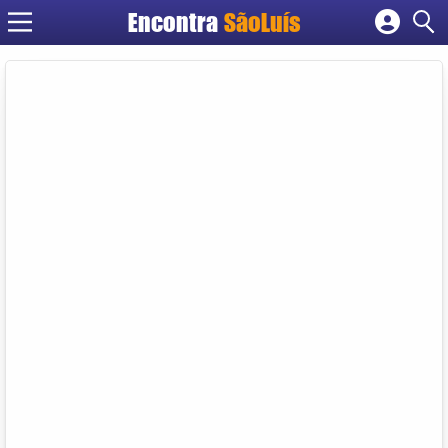
Encontra
SãoLuís
Cadastrar empresa
Fazer login
Criar conta