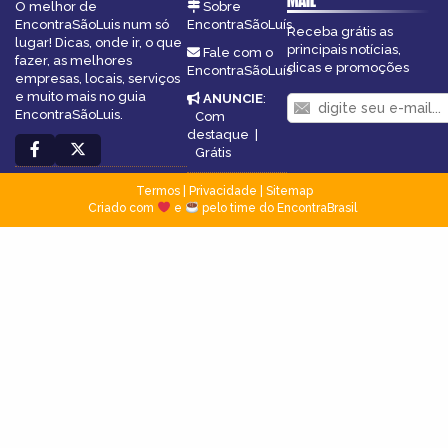
MAIL
O melhor de
Sobre
EncontraSãoLuis num só
EncontraSãoLuís
Receba grátis as
lugar! Dicas, onde ir, o que
principais notícias,
Fale com o
fazer, as melhores
dicas e promoções
EncontraSãoLuís
empresas, locais, serviços
e muito mais no guia
ANUNCIE
:
EncontraSãoLuis.
Com
destaque
|
Grátis
Termos
|
Privacidade
|
Sitemap
Criado com
e
pelo time do EncontraBrasil