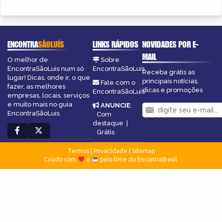
ENCONTRA
SÃOLUÍS
LINKS RÁPIDOS
NOVIDADES POR E-
MAIL
O melhor de
Sobre
EncontraSãoLuis num só
EncontraSãoLuís
Receba grátis as
lugar! Dicas, onde ir, o que
principais notícias,
Fale com o
fazer, as melhores
dicas e promoções
EncontraSãoLuís
empresas, locais, serviços
e muito mais no guia
ANUNCIE
:
EncontraSãoLuis.
Com
destaque
|
Grátis
Termos
|
Privacidade
|
Sitemap
Criado com
e
pelo time do EncontraBrasil