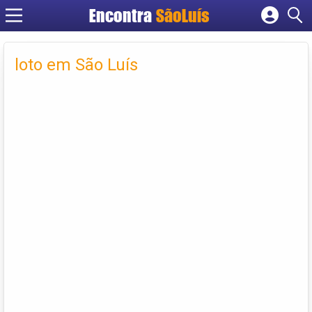
Encontra
SãoLuís
Cadastrar empresa
Fazer login
loto em São Luís
Criar conta