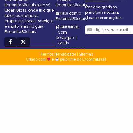
EncontraSãoLuis num só
EncontraSãoLuís
Receba grátis as
lugar! Dicas, onde ir, o que
principais notícias,
Fale com o
fazer, as melhores
dicas e promoções
EncontraSãoLuís
empresas, locais, serviços
e muito mais no guia
ANUNCIE
:
EncontraSãoLuis.
Com
destaque
|
Grátis
Termos
|
Privacidade
|
Sitemap
Criado com
e
pelo time do EncontraBrasil