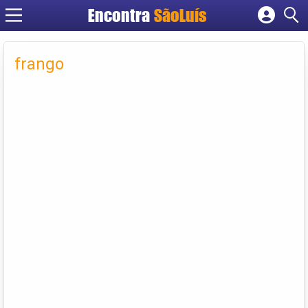
Encontra
SãoLuís
Cadastrar empresa
Fazer login
frango
Criar conta