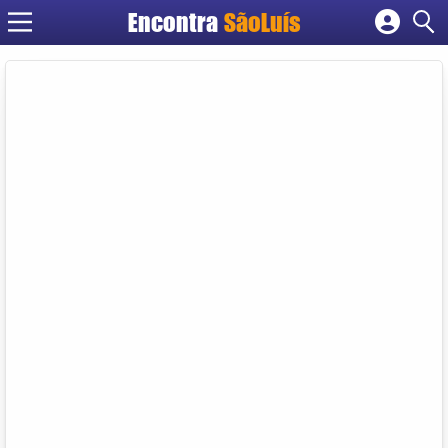
Encontra
SãoLuís
Cadastrar empresa
Fazer login
Criar conta