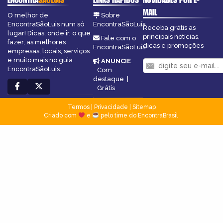
MAIL
O melhor de
Sobre
EncontraSãoLuis num só
EncontraSãoLuís
Receba grátis as
lugar! Dicas, onde ir, o que
principais notícias,
Fale com o
fazer, as melhores
dicas e promoções
EncontraSãoLuís
empresas, locais, serviços
e muito mais no guia
ANUNCIE
:
EncontraSãoLuis.
Com
destaque
|
Grátis
Termos
|
Privacidade
|
Sitemap
Criado com
e
pelo time do EncontraBrasil