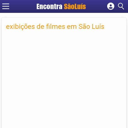
Encontra
SãoLuís
Cadastrar empresa
Fazer login
exibições de filmes em São Luís
Criar conta