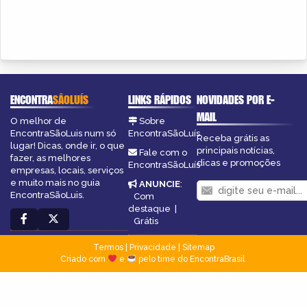
ENCONTRA
SÃOLUÍS
LINKS RÁPIDOS
NOVIDADES POR E-
MAIL
O melhor de
Sobre
EncontraSãoLuis num só
EncontraSãoLuís
Receba grátis as
lugar! Dicas, onde ir, o que
principais notícias,
Fale com o
fazer, as melhores
dicas e promoções
EncontraSãoLuís
empresas, locais, serviços
e muito mais no guia
ANUNCIE
:
EncontraSãoLuis.
Com
destaque
|
Grátis
Termos
|
Privacidade
|
Sitemap
Criado com
e
pelo time do EncontraBrasil