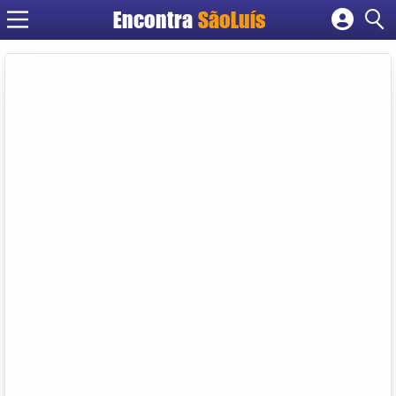
Encontra
SãoLuís
Cadastrar empresa
Fazer login
Criar conta