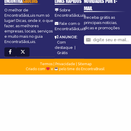
ENCONTRA
SÃOLUÍS
LINKS RÁPIDOS
NOVIDADES POR E-
MAIL
O melhor de
Sobre
EncontraSãoLuis num só
EncontraSãoLuís
Receba grátis as
lugar! Dicas, onde ir, o que
principais notícias,
Fale com o
fazer, as melhores
dicas e promoções
EncontraSãoLuís
empresas, locais, serviços
e muito mais no guia
ANUNCIE
:
EncontraSãoLuis.
Com
destaque
|
Grátis
Termos
|
Privacidade
|
Sitemap
Criado com
e
pelo time do EncontraBrasil