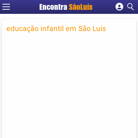
Encontra
SãoLuís
Cadastrar empresa
Fazer login
educação infantil em São Luís
Criar conta