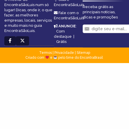
EncontraSãoLuis num só
EncontraSãoLuís
Receba grátis as
lugar! Dicas, onde ir, o que
principais notícias,
Fale com o
fazer, as melhores
dicas e promoções
EncontraSãoLuís
empresas, locais, serviços
e muito mais no guia
ANUNCIE
:
EncontraSãoLuis.
Com
destaque
|
Grátis
Termos
|
Privacidade
|
Sitemap
Criado com
e
pelo time do EncontraBrasil