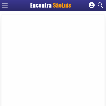
Encontra
SãoLuís
Cadastrar empresa
Fazer login
Criar conta