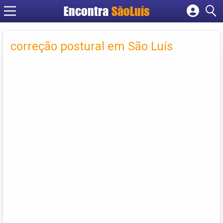
Encontra
SãoLuís
Cadastrar empresa
Fazer login
correção postural em São Luís
Criar conta