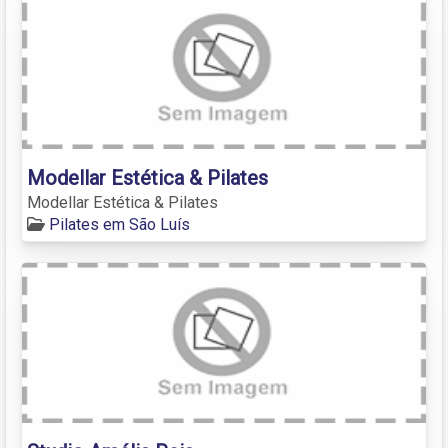
Modellar Estética & Pilates
Modellar Estética & Pilates
Pilates em São Luís