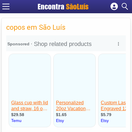
Encontra
SãoLuís
Cadastrar empresa
Fazer login
copos em São Luís
Criar conta