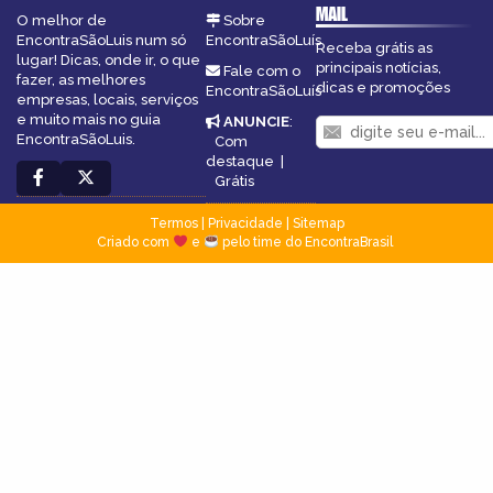
MAIL
O melhor de
Sobre
EncontraSãoLuis num só
EncontraSãoLuís
Receba grátis as
lugar! Dicas, onde ir, o que
principais notícias,
Fale com o
fazer, as melhores
dicas e promoções
EncontraSãoLuís
empresas, locais, serviços
e muito mais no guia
ANUNCIE
:
EncontraSãoLuis.
Com
destaque
|
Grátis
Termos
|
Privacidade
|
Sitemap
Criado com
e
pelo time do EncontraBrasil