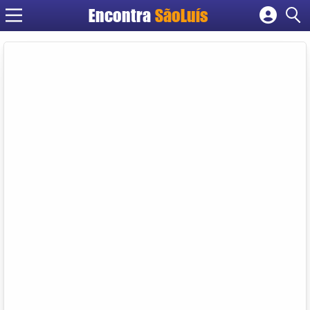
Encontra
SãoLuís
Cadastrar empresa
Fazer login
Criar conta