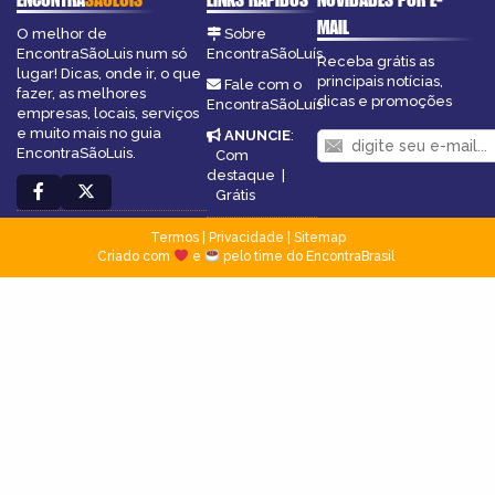
MAIL
O melhor de
Sobre
EncontraSãoLuis num só
EncontraSãoLuís
Receba grátis as
lugar! Dicas, onde ir, o que
principais notícias,
Fale com o
fazer, as melhores
dicas e promoções
EncontraSãoLuís
empresas, locais, serviços
e muito mais no guia
ANUNCIE
:
EncontraSãoLuis.
Com
destaque
|
Grátis
Termos
|
Privacidade
|
Sitemap
Criado com
e
pelo time do EncontraBrasil